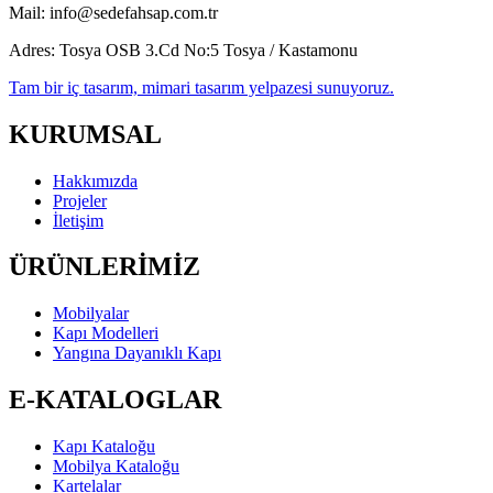
Mail:
info@sedefahsap.com.tr
Adres:
Tosya OSB 3.Cd No:5 Tosya / Kastamonu
Tam bir iç tasarım, mimari tasarım yelpazesi sunuyoruz.
KURUMSAL
Hakkımızda
Projeler
İletişim
ÜRÜNLERİMİZ
Mobilyalar
Kapı Modelleri
Yangına Dayanıklı Kapı
E-KATALOGLAR
Kapı Kataloğu
Mobilya Kataloğu
Kartelalar