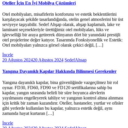
Oteller İçin En İyi Mobilya Çözümleri
Otel mobilyaları, misafirlerin konforunu ve estetik beklentilerini
karşılayacak şekilde tasarlandığında, otelin genel atmosferini bir üst
seviyeye taşıyabilir. Sedef Ahşap olarak, ahşap kaplamalı, lake ve
laminant seçenekleriyle ürettiğimiz otel mobilyaları, lüks ve
işlevselliği bir araya getirerek dünyanın dört bir yanındaki prestijli
otel projelerine değer katıyor. Tasarımda Fonksiyonellik ve Estetik:
Otel mobilyaları yalnızca görsel olarak çekici değil, […]
İncele
20 Ağustos 2024
20 Ağustos 2024
SedefAhsap
Yangına Dayanıklı Kapılar Hakkında Bilinmesi Gerekenler
Yangına dayanıklı kapılar, bina güvenliğinde vazgeçilmez bir rol
oynar. FD30, FD60, FD90 ve FD120 sertifikalarına sahip bu
kapılar, yangın sırasında belirli bir süre boyunca alevlerin
yayılmasını engelleyerek tahliye ve yangının kontrol altına alınması
için kritik bir zaman kazandırır. Oteller, hastaneler, yurtlar ve ofisler
gibi yerlerde kullanılan bu kapılar, yalnızca estetik değil, aynı
zamanda hayat kurtaran […]
İncele