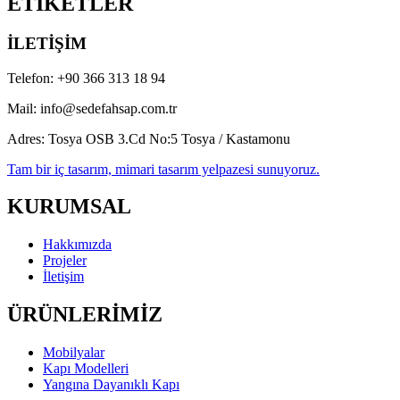
ETİKETLER
İLETİŞİM
Telefon:
+90 366 313 18 94
Mail:
info@sedefahsap.com.tr
Adres:
Tosya OSB 3.Cd No:5 Tosya / Kastamonu
Tam bir iç tasarım, mimari tasarım yelpazesi sunuyoruz.
KURUMSAL
Hakkımızda
Projeler
İletişim
ÜRÜNLERİMİZ
Mobilyalar
Kapı Modelleri
Yangına Dayanıklı Kapı