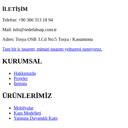
İLETİŞİM
Telefon:
+90 366 313 18 94
Mail:
info@sedefahsap.com.tr
Adres:
Tosya OSB 3.Cd No:5 Tosya / Kastamonu
Tam bir iç tasarım, mimari tasarım yelpazesi sunuyoruz.
KURUMSAL
Hakkımızda
Projeler
İletişim
ÜRÜNLERİMİZ
Mobilyalar
Kapı Modelleri
Yangına Dayanıklı Kapı