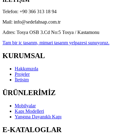
Telefon:
+90 366 313 18 94
Mail:
info@sedefahsap.com.tr
Adres:
Tosya OSB 3.Cd No:5 Tosya / Kastamonu
Tam bir iç tasarım, mimari tasarım yelpazesi sunuyoruz.
KURUMSAL
Hakkımızda
Projeler
İletişim
ÜRÜNLERİMİZ
Mobilyalar
Kapı Modelleri
Yangına Dayanıklı Kapı
E-KATALOGLAR