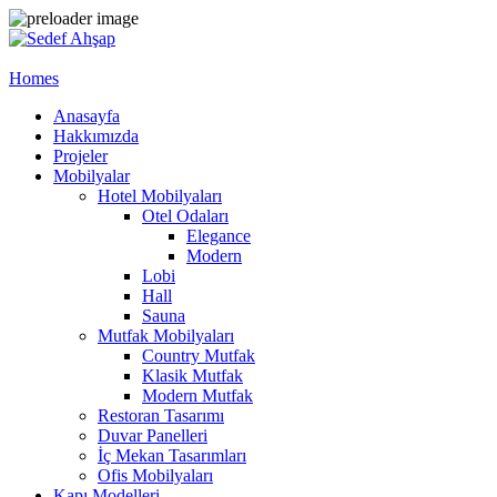
Homes
Anasayfa
Hakkımızda
Projeler
Mobilyalar
Hotel Mobilyaları
Otel Odaları
Elegance
Modern
Lobi
Hall
Sauna
Mutfak Mobilyaları
Country Mutfak
Klasik Mutfak
Modern Mutfak
Restoran Tasarımı
Duvar Panelleri
İç Mekan Tasarımları
Ofis Mobilyaları
Kapı Modelleri